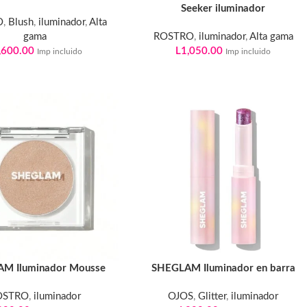
Seeker iluminador
O
,
Blush
,
iluminador
,
Alta
gama
ROSTRO
,
iluminador
,
Alta gama
,600.00
L
1,050.00
Imp incluido
Imp incluido
M Iluminador Mousse
SHEGLAM Iluminador en barra
OSTRO
,
iluminador
OJOS
,
Glitter
,
iluminador