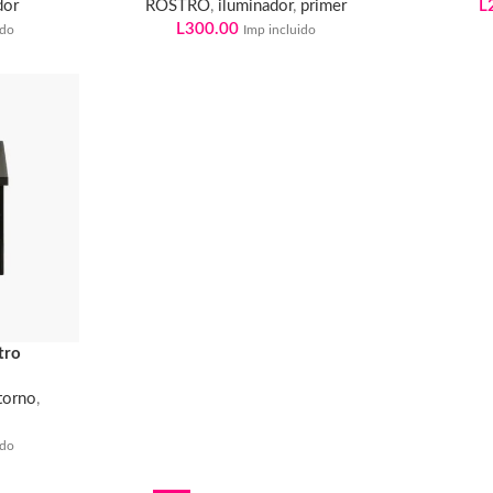
dor
ROSTRO
,
iluminador
,
primer
L
L
300.00
ido
Imp incluido
tro
torno
,
ido