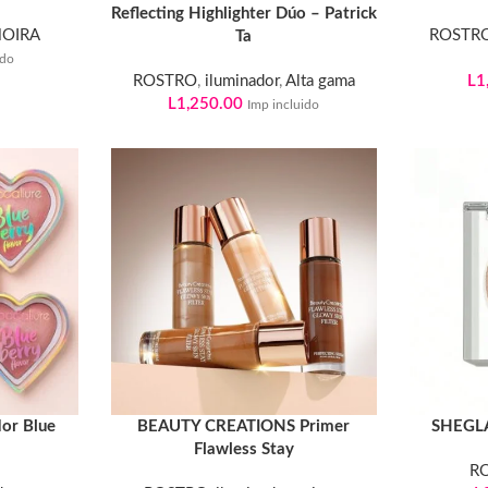
Reflecting Highlighter Dúo – Patrick
OIRA
ROSTR
Ta
ido
ROSTRO
,
iluminador
,
Alta gama
L
1
L
1,250.00
Imp incluido
or Blue
BEAUTY CREATIONS Primer
SHEGLA
Flawless Stay
R