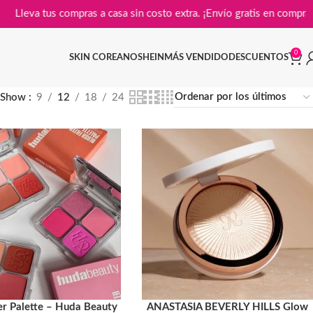
📦
Lleva tus compras a casa sin costo extra. ¡Envío gratis 
0
SKIN COREANO
SHEIN
MÁS VENDIDO
DESCUENTOS
Show
9
12
18
24
ter Palette – Huda Beauty
ANASTASIA BEVERLY HILLS Glow