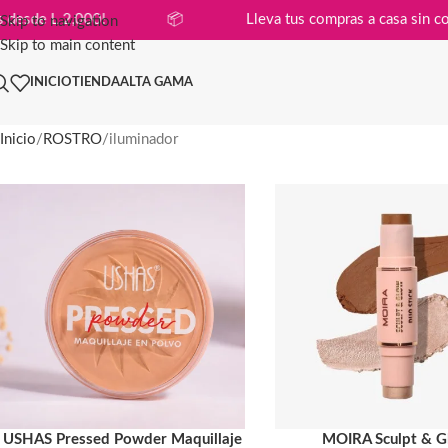
en compras desde L 2,000!
📦
Lleva tus compras a ca
Skip to navigation
Skip to main content
INICIO
TIENDA
ALTA GAMA
Inicio
ROSTRO
iluminador
USHAS Pressed Powder Maquillaje
MOIRA Sculpt & 