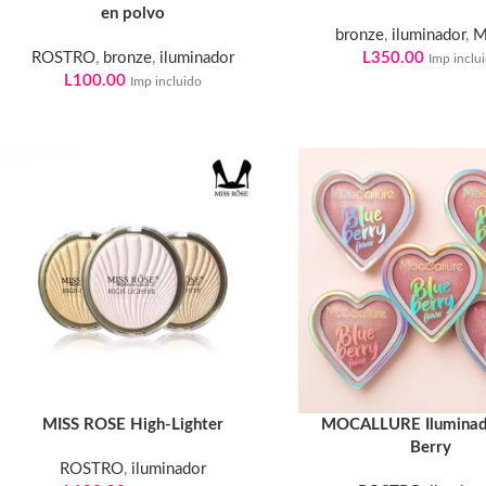
en polvo
bronze
,
iluminador
,
M
ROSTRO
,
bronze
,
iluminador
L
350.00
Imp inclu
L
100.00
Imp incluido
MISS ROSE High-Lighter
MOCALLURE Iluminad
Berry
ROSTRO
,
iluminador