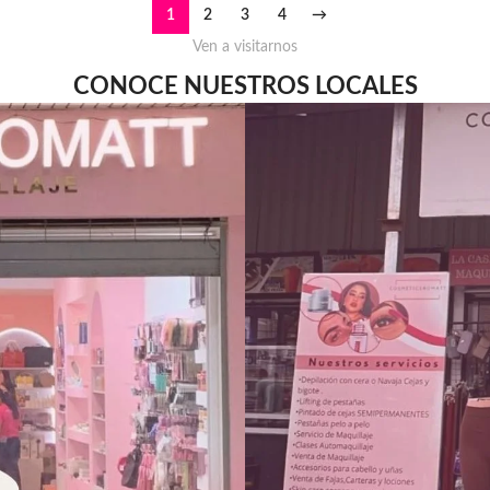
1
2
3
4
→
Ven a visitarnos
CONOCE NUESTROS LOCALES