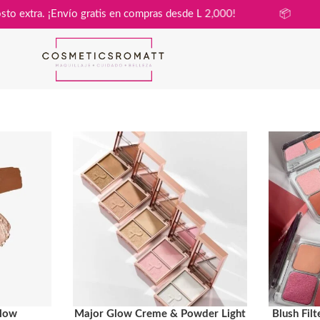
sa sin costo extra. ¡Envío gratis en compras desde L 2,000!
Glow
Major Glow Creme & Powder Light
Blush Fil