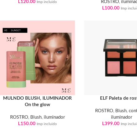
L
120.00
ROSTRO
,
ilumina
Imp incluido
L
100.00
Imp inclu
MULNDO BLUSH, ILUMINADOR
ELF Paleta de ros
On the glow
ROSTRO
,
Blush
,
con
ROSTRO
,
Blush
,
iluminador
iluminador
L
150.00
L
399.00
Imp incluido
Imp inclu