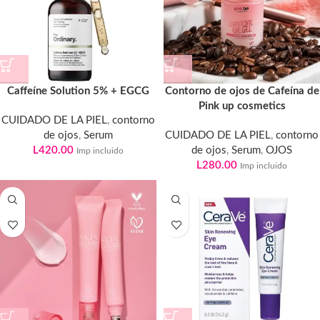
Caffeíne Solution 5% + EGCG
Contorno de ojos de Cafeína de
Pink up cosmetics
CUIDADO DE LA PIEL
,
contorno
de ojos
,
Serum
CUIDADO DE LA PIEL
,
contorno
L
420.00
de ojos
,
Serum
,
OJOS
Imp incluido
L
280.00
Imp incluido