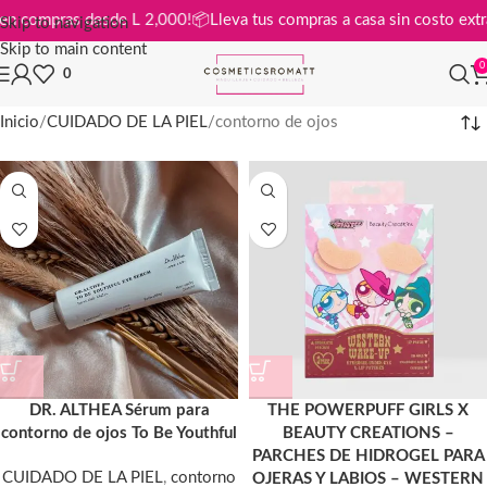
gratis en compras desde L 2,000!
📦
Lleva tus compras a casa sin costo
Skip to navigation
Skip to main content
0
0
Inicio
CUIDADO DE LA PIEL
contorno de ojos
DR. ALTHEA Sérum para
THE POWERPUFF GIRLS X
contorno de ojos To Be Youthful
BEAUTY CREATIONS –
PARCHES DE HIDROGEL PARA
CUIDADO DE LA PIEL
,
contorno
OJERAS Y LABIOS – WESTERN