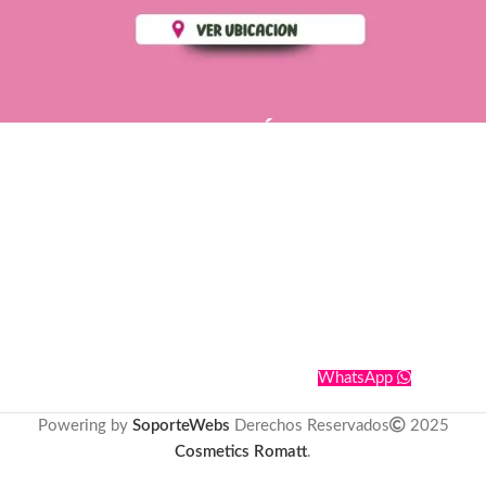
PÁGINAS DE
💄 Crear tu perfil, recibe un 10%
INTERÉS
de descuento en tu primera
compra.
POLÍTICA DE PRIVACIDAD
Es fácil, es rápido, es solo
POLÍTICA DE ENVIOS
para tí
TÉRMINOS Y CONDICIONES
✨
Recibe descuentos
exclusivos y sigue tus pedidos
CONTÁCTANOS
fácilmente.
WhatsApp
CREAR PERFIL
Powering by
SoporteWebs
Derechos Reservados
2025
Cosmetics Romatt
.