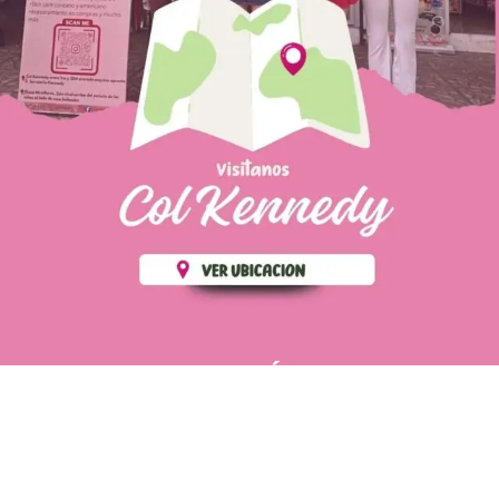
PÁGINAS DE
💄 Crear tu perfil, recibe un 10%
INTERÉS
de descuento en tu primera
compra.
POLÍTICA DE PRIVACIDAD
Es fácil, es rápido, es solo
POLÍTICA DE ENVIOS