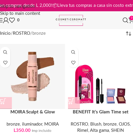
gratis en compras desde L 2,000!
📦
Lleva tus compras a casa sin costo
Skip to navigation
Skip to main content
0
0
Inicio
ROSTRO
bronze
MOIRA Sculpt & Glow
BENEFIT It’s Glam Time set
bronze
,
iluminador
,
MOIRA
ROSTRO
,
Blush
,
bronze
,
OJOS
,
L
350.00
Rimel
,
Alta gama
,
SHEIN
Imp incluido