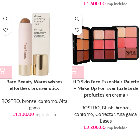
L
1,600.00
Imp incluido
Rare Beauty Warm wishes
HD Skin Face Essentials Palette
effortless bronzer stick
– Make Up For Ever (paleta de
profuctos en crema )
ROSTRO
,
bronze
,
contorno
,
Alta
gama
ROSTRO
,
Blush
,
bronze
,
L
1,100.00
contorno
,
Corrector
,
Alta gama
,
Imp incluido
Bases
L
2,800.00
Imp incluido