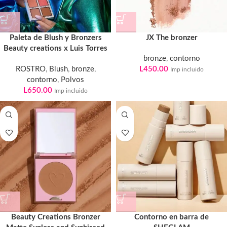
Paleta de Blush y Bronzers
JX The bronzer
Beauty creations x Luis Torres
bronze
,
contorno
ROSTRO
,
Blush
,
bronze
,
L
450.00
Imp incluido
contorno
,
Polvos
L
650.00
Imp incluido
Beauty Creations Bronzer
Contorno en barra de