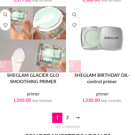
L
399.00
L
380.00
Imp incluido
Imp incluido
SHEGLAM GLACIER GLO
SHEGLAM BIRTHDAY OIL-
SMOOTHING PRIMER
control primer
primer
primer
L
350.00
L
330.00
Imp incluido
Imp incluido
1
2
→
Ven a visitarnos