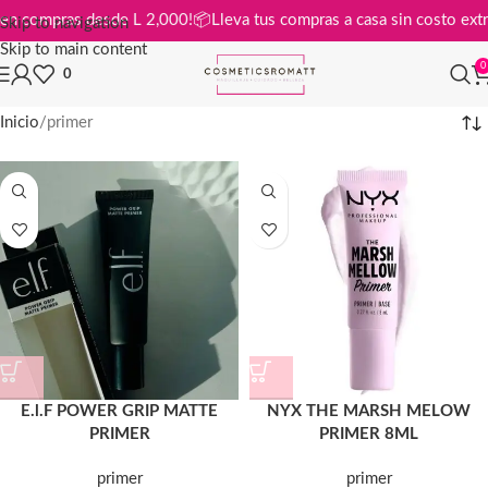
gratis en compras desde L 2,000!
📦
Lleva tus compras a casa sin costo
Skip to navigation
Skip to main content
0
0
Inicio
primer
E.l.F POWER GRIP MATTE
NYX THE MARSH MELOW
PRIMER
PRIMER 8ML
primer
primer