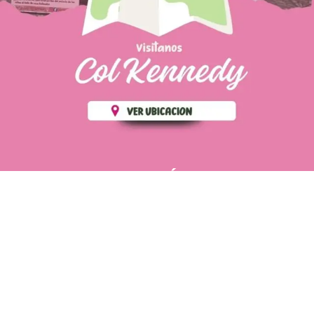
PÁGINAS DE
💄 Crear tu perfil, recibe un 10%
INTERÉS
de descuento en tu primera
compra.
POLÍTICA DE PRIVACIDAD
Es fácil, es rápido, es solo
POLÍTICA DE ENVIOS
para tí
TÉRMINOS Y CONDICIONES
✨
Recibe descuentos
exclusivos y sigue tus pedidos
CONTÁCTANOS