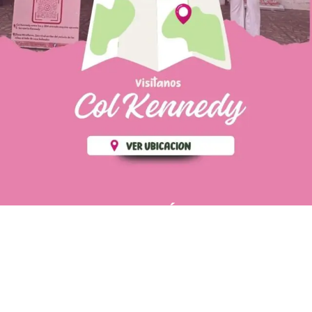
PÁGINAS DE
💄 Crear tu perfil, recibe un 10%
INTERÉS
de descuento en tu primera
compra.
POLÍTICA DE PRIVACIDAD
Es fácil, es rápido, es solo
POLÍTICA DE ENVIOS
para tí
TÉRMINOS Y CONDICIONES