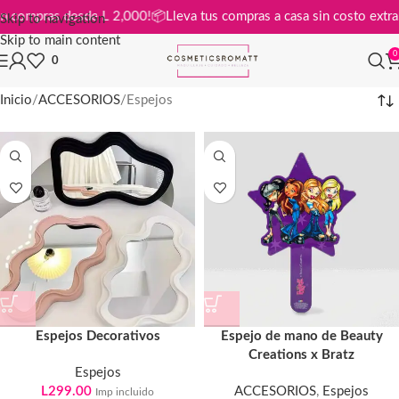
atis en compras desde L 2,000!
📦
Lleva tus compras a casa sin costo e
Skip to navigation
Skip to main content
0
0
Inicio
ACCESORIOS
Espejos
Espejos Decorativos
Espejo de mano de Beauty
Creations x Bratz
Espejos
L
299.00
ACCESORIOS
,
Espejos
Imp incluido