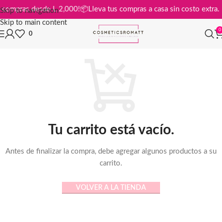
s en compras desde L 2,000!
📦
Lleva tus compras a casa sin costo extr
Skip to navigation
Skip to main content
0
0
Tu carrito está vacío.
Antes de finalizar la compra, debe agregar algunos productos a su
carrito.
VOLVER A LA TIENDA