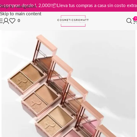
tis en compras desde L 2,000!
📦
Lleva tus compras a casa sin costo e
Skip to navigation
Skip to main content
0
0