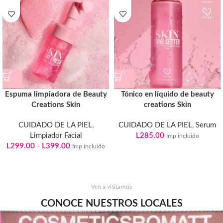
Espuma limpiadora de Beauty
Tónico en líquido de beauty
Creations Skin
creations Skin
CUIDADO DE LA PIEL
,
CUIDADO DE LA PIEL
,
Serum
Limpiador Facial
L
285.00
Imp incluido
L
299.00
-
L
399.00
Imp incluido
Ven a visitarnos
CONOCE NUESTROS LOCALES