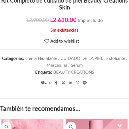
Kit Completo de cuidado de piel Beauty Creations
Skin
L
2,610.00
L
2,900.00
Imp incluido
Sin existencias
Add to wishlist
Categorías:
crema Hidratante
,
CUIDADO DE LA PIEL
,
Exfoliante
,
Mascarillas
,
Serum
Etiqueta:
BEAUTY CREATIONS
Share:
También te recomendamos…