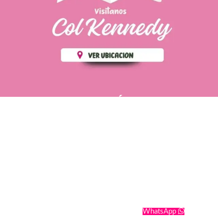
PÁGINAS DE
💄 Crear tu perfil, recibe un 10%
INTERÉS
de descuento en tu primera
compra.
POLÍTICA DE PRIVACIDAD
Es fácil, es rápido, es solo
POLÍTICA DE ENVIOS
para tí
TÉRMINOS Y CONDICIONES
✨
Recibe descuentos
exclusivos y sigue tus pedidos
CONTÁCTANOS
fácilmente.
WhatsApp
CREAR PERFIL