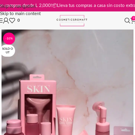
ratis en compras desde L 2,000!
📦
Lleva tus compras a casa sin costo 
Skip to navigation
Skip to main content
0
0
-10%
SOLD O
UT