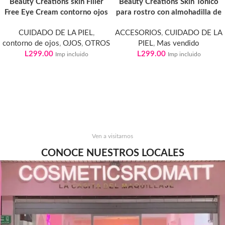
Beauty Creations skin Filler
Beauty Creations Skin Tónico
Free Eye Cream contorno ojos
para rostro con almohadilla de
CUIDADO DE LA PIEL
,
ACCESORIOS
,
CUIDADO DE LA
contorno de ojos
,
OJOS
,
OTROS
PIEL
,
Mas vendido
L
299.00
L
299.00
Imp incluido
Imp incluido
Ven a visitarnos
CONOCE NUESTROS LOCALES