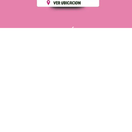
PÁGINAS DE
💄 Crear tu perfil, recibe un 10%
INTERÉS
de descuento en tu primera
compra.
POLÍTICA DE PRIVACIDAD
Es fácil, es rápido, es solo
POLÍTICA DE ENVIOS
para tí
TÉRMINOS Y CONDICIONES
✨
Recibe descuentos
exclusivos y sigue tus pedidos
CONTÁCTANOS
fácilmente.
WhatsApp
CREAR PERFIL
Powering by
SoporteWebs
Derechos Reservados
2025
Cosmetics Romatt
.