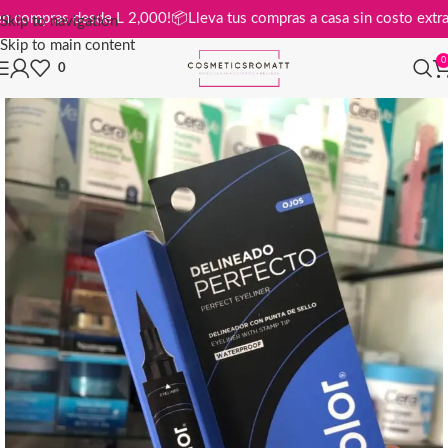
atis en compras desde L 2,000!
📦
Lleva tus compras a casa sin costo 
Skip to navigation
Skip to main content
0
0