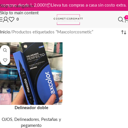
is en compras desde L 2,000!
📦
Lleva tus compras a casa sin costo ext
Skip to navigation
Skip to main content
0
0
Inicio
Productos etiquetados “Maxcolorcosmetic”
Delineador doble
OJOS
,
Delineadores
,
Pestañas y
pegamento