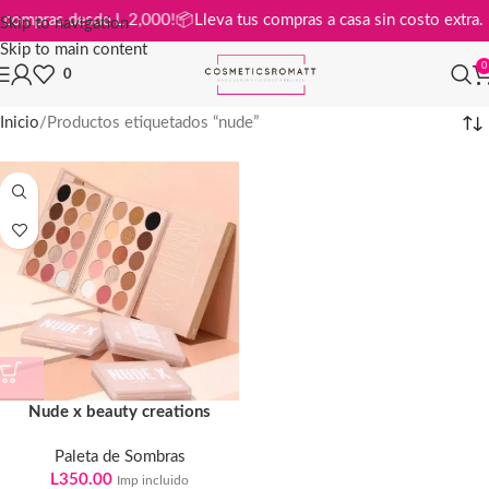
s en compras desde L 2,000!
📦
Lleva tus compras a casa sin costo ext
Skip to navigation
Skip to main content
0
0
Inicio
Productos etiquetados “nude”
Nude x beauty creations
Paleta de Sombras
L
350.00
Imp incluido