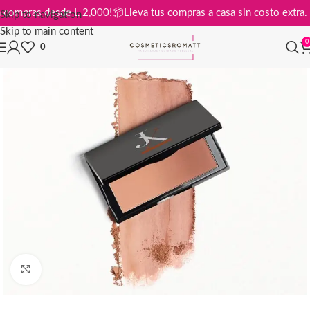
is en compras desde L 2,000!
📦
Lleva tus compras a casa sin costo ex
Skip to navigation
Skip to main content
0
0
Click to enlarge