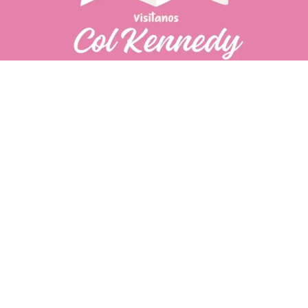
PÁGINAS DE
💄 Crear tu perfil, recibe un 10%
INTERÉS
de descuento en tu primera
compra.
POLÍTICA DE PRIVACIDAD
Es fácil, es rápido, es solo
POLÍTICA DE ENVIOS
para tí
TÉRMINOS Y CONDICIONES
✨
Recibe descuentos
exclusivos y sigue tus pedidos
CONTÁCTANOS
fácilmente.
WhatsApp
CREAR PERFIL