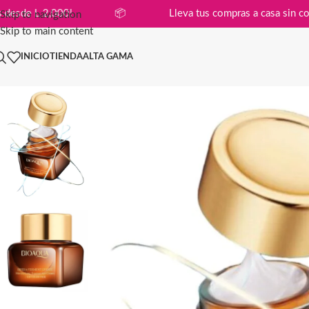
n compras desde L 2,000!
📦
Lleva tus compras a cas
Skip to navigation
Skip to main content
INICIO
TIENDA
ALTA GAMA