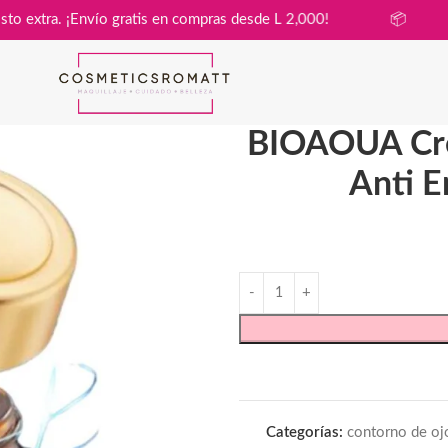
a sin costo extra. ¡Envío gratis en compras desde L 2,000!

BIOAOUA Cre
Anti E
Categorías:
contorno de oj