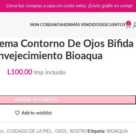

Lleva tus compras a casa sin costo extra. ¡Envío gratis e
0
SKIN COREANO
SHEIN
MÁS VENDIDO
DESCUENTOS
ma Contorno De Ojos Bifida
nvejecimiento Bioaqua
L
100.00
Imp incluido
AÑADIR AL CARRITO
Add to wishlist
os
,
CUIDADO DE LA PIEL
,
OJOS
,
ROSTRO
Etiqueta:
BIOAQUA