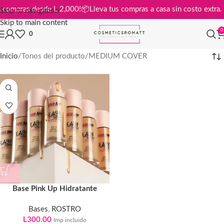
is en compras desde L 2,000!
📦
Lleva tus compras a casa sin costo ext
Skip to navigation
Skip to main content
0
0
Inicio
Tonos del producto
MEDIUM COVER
Base Pink Up Hidratante
Bases
,
ROSTRO
L
300.00
Imp incluido