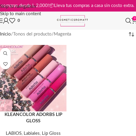
is en compras desde L 2,000!
📦
Lleva tus compras a casa sin costo ext
Skip to navigation
Skip to main content
0
0
Inicio
Tonos del producto
Magenta
KLEANCOLOR ADORBS LIP
GLOSS
LABIOS
,
Labiales
,
Lip Gloss