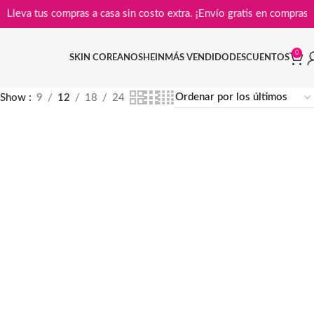
Lleva tus compras a casa sin costo extra. ¡Envío gratis en co
0
SKIN COREANO
SHEIN
MÁS VENDIDO
DESCUENTOS
Show
9
12
18
24