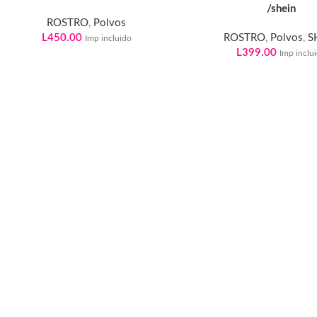
/shein
ROSTRO
,
Polvos
L
450.00
ROSTRO
,
Polvos
,
S
Imp incluido
L
399.00
Imp inclu