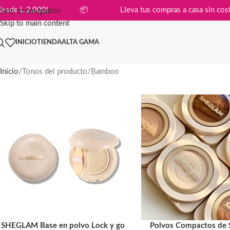
mpras desde L 2,000!
📦
Lleva tus compras a casa si
Skip to navigation
Skip to main content
INICIO
TIENDA
ALTA GAMA
Inicio
Tonos del producto
Bamboo
SHEGLAM Base en polvo Lock y go
Polvos Compactos de 