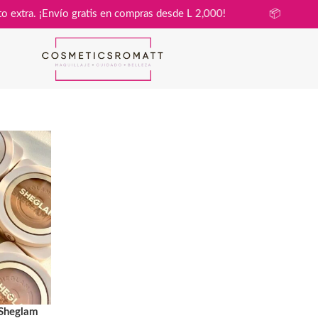
n costo extra. ¡Envío gratis en compras desde L 2,000!
📦
Sheglam