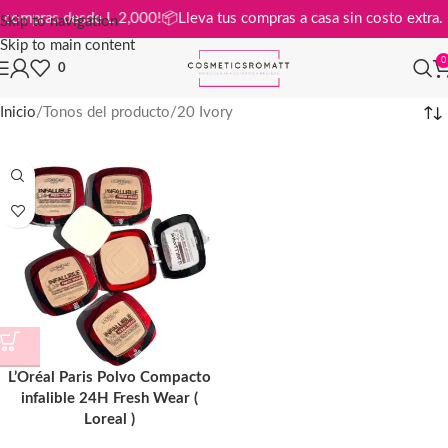
s en compras desde L 2,000!
📦
Lleva tus compras a casa sin costo ext
Skip to navigation
Skip to main content
0
0
Inicio
Tonos del producto
20 Ivory
L’Oréal Paris Polvo Compacto
infalible 24H Fresh Wear (
Loreal )