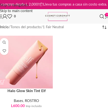
is en compras desde L 2,000!
📦
Lleva tus compras a casa sin costo ext
Skip to navigation
Skip to main content
0
0
Inicio
Tonos del producto
1 Fair Neutral
Halo Glow Skin Tint Elf
Bases
,
ROSTRO
L
600.00
Imp incluido