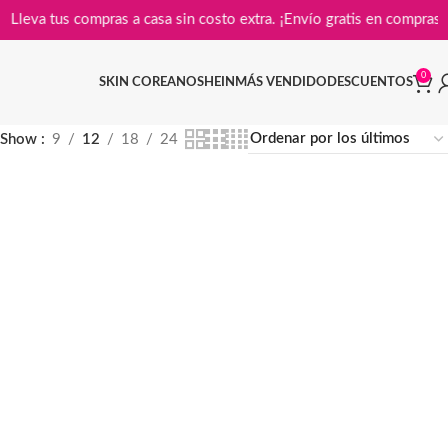
Lleva tus compras a casa sin costo extra. ¡Envío gratis en c
0
SKIN COREANO
SHEIN
MÁS VENDIDO
DESCUENTOS
Show
9
12
18
24