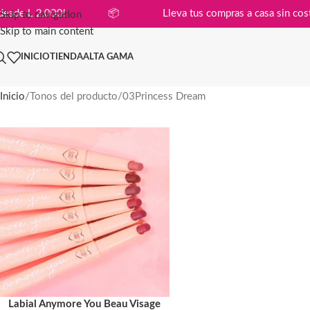
ompras desde L 2,000!
📦
Lleva tus compras a casa s
Skip to navigation
Skip to main content
INICIO
TIENDA
ALTA GAMA
Inicio
Tonos del producto
03Princess Dream
Labial Anymore You Beau Visage