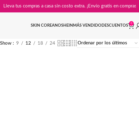
Lleva tus compras a casa sin costo extra. ¡Envío gratis en c
0
SKIN COREANO
SHEIN
MÁS VENDIDO
DESCUENTOS
Show
9
12
18
24