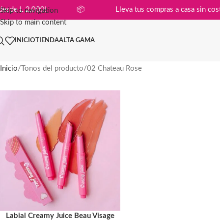
ompras desde L 2,000!
📦
Lleva tus compras a casa s
Skip to navigation
Skip to main content
INICIO
TIENDA
ALTA GAMA
Inicio
Tonos del producto
02 Chateau Rose
Labial Creamy Juice Beau Visage