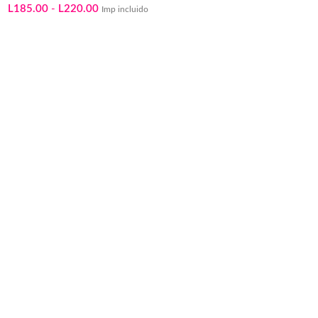
L
185.00
-
L
220.00
Imp incluido