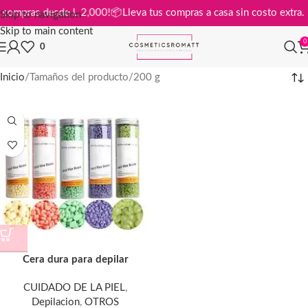
s en compras desde L 2,000!
📦
Lleva tus compras a casa sin costo ext
Skip to navigation
Skip to main content
0
0
Inicio
Tamaños del producto
200 g
Cera dura para depilar
CUIDADO DE LA PIEL
,
Depilacion
,
OTROS