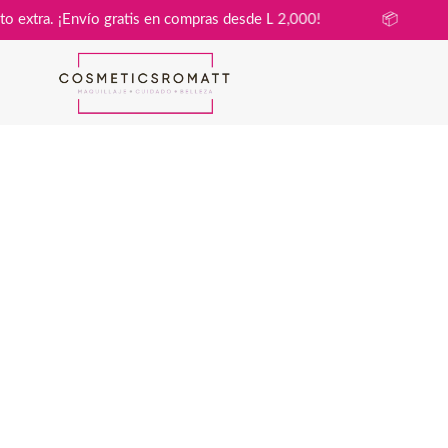
sin costo extra. ¡Envío gratis en compras desde L 2,000!
📦