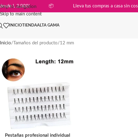
compras desde L 2,000!
📦
Lleva tus compras a casa 
Skip to navigation
Skip to main content
INICIO
TIENDA
ALTA GAMA
Inicio
Tamaños del producto
12 mm
Pestañas profesional individual