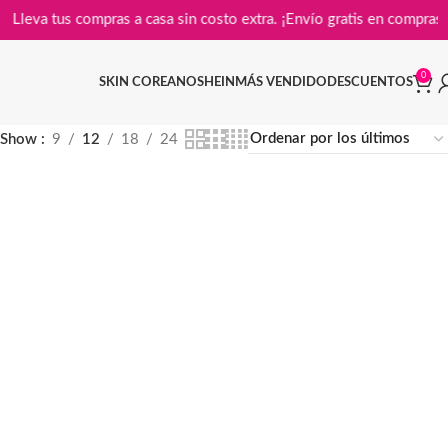
Lleva tus compras a casa sin costo extra. ¡Envío gratis en 
0
SKIN COREANO
SHEIN
MÁS VENDIDO
DESCUENTOS
Show
9
12
18
24