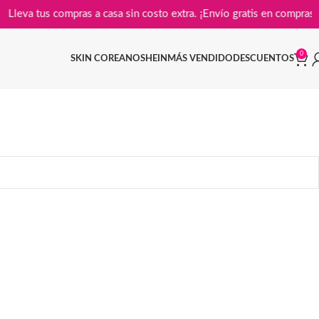
Lleva tus compras a casa sin costo extra. ¡Envío gratis en c
0
SKIN COREANO
SHEIN
MÁS VENDIDO
DESCUENTOS