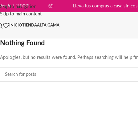
ompras desde L 2,000!
📦
Lleva tus compras a casa s
Skip to navigation
Skip to main content
INICIO
TIENDA
ALTA GAMA
Nothing Found
Apologies, but no results were found. Perhaps searching will help fin