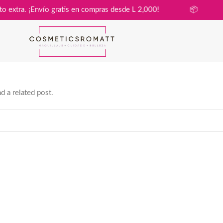
in costo extra. ¡Envío gratis en compras desde L 2,000!
📦
d a related post.