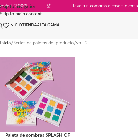
mpras desde L 2,000!
📦
Lleva tus compras a casa si
Skip to navigation
Skip to main content
INICIO
TIENDA
ALTA GAMA
Inicio
Series de paletas del producto
vol. 2
Paleta de sombras SPLASH OF