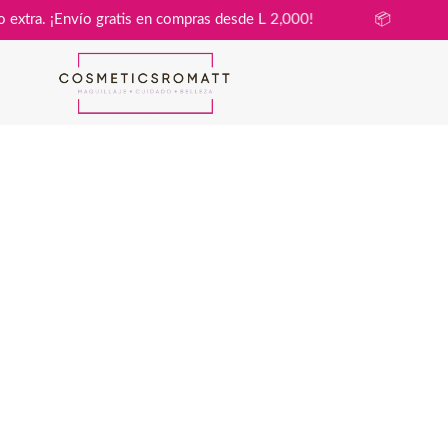
n costo extra. ¡Envío gratis en compras desde L 2,000!
📦