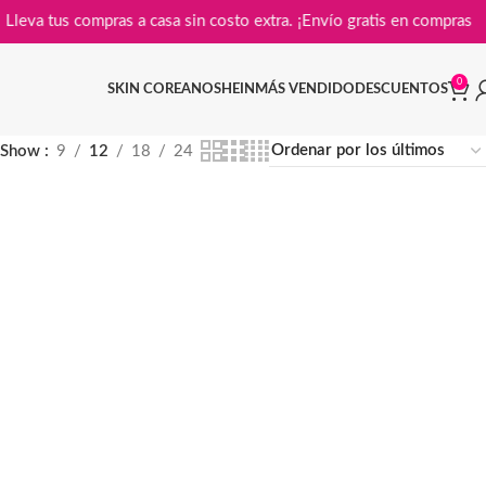
Lleva tus compras a casa sin costo extra. ¡Envío gratis en co
0
SKIN COREANO
SHEIN
MÁS VENDIDO
DESCUENTOS
Show
9
12
18
24