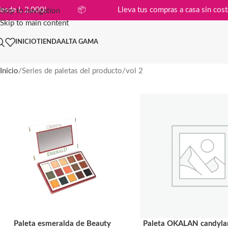
ompras desde L 2,000!
📦
Lleva tus compras a casa s
Skip to navigation
Skip to main content
INICIO
TIENDA
ALTA GAMA
Inicio
Series de paletas del producto
vol 2
Paleta esmeralda de Beauty
Paleta OKALAN candylan