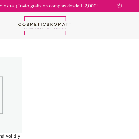
in costo extra. ¡Envío gratis en compras desde L 2,000!
📦
d vol 1 y