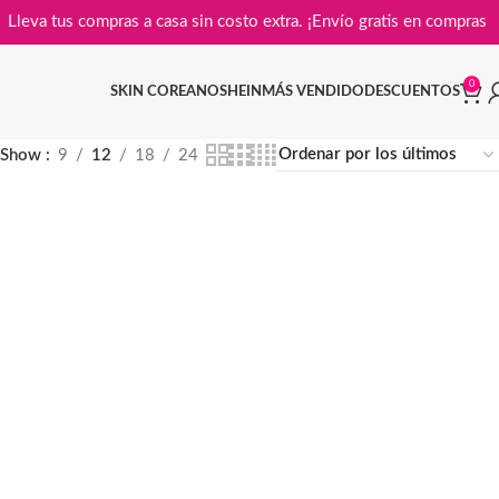
Lleva tus compras a casa sin costo extra. ¡Envío gratis en c
0
SKIN COREANO
SHEIN
MÁS VENDIDO
DESCUENTOS
Show
9
12
18
24