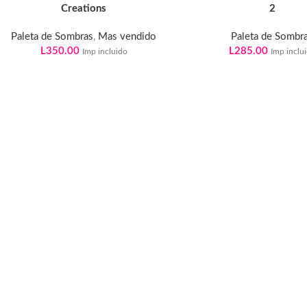
Creations
2
Paleta de Sombras
,
Mas vendido
Paleta de Sombr
L
350.00
L
285.00
Imp incluido
Imp inclu