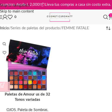
is en compras desde L 2,000!
📦
Lleva tus compras a casa sin costo ext
Skip to navigation
Skip to main content
0
0
Inicio
Series de paletas del producto
FEMME FATALE
Paletas de Amour us de 32
Tonos variadas
OJOS
,
Paleta de Sombras
,