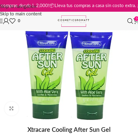
s en compras desde L 2,000!
📦
Lleva tus compras a casa sin costo ext
Skip to navigation
Skip to main content
0
0
Click to enlarge
Xtracare Cooling After Sun Gel