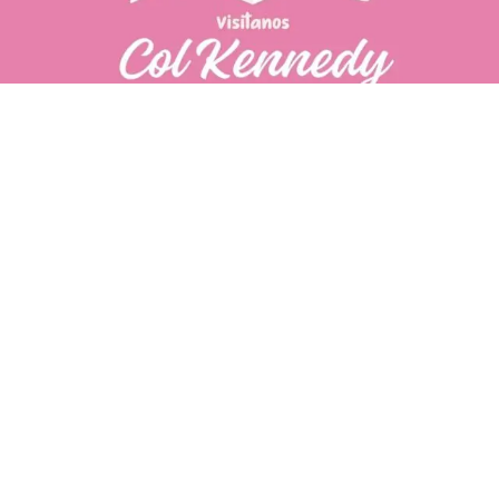
PÁGINAS DE
💄 Crear tu perfil, recibe un 10%
INTERÉS
de descuento en tu primera
compra.
POLÍTICA DE PRIVACIDAD
Es fácil, es rápido, es solo
POLÍTICA DE ENVIOS
para tí
TÉRMINOS Y CONDICIONES
✨
Recibe descuentos
exclusivos y sigue tus pedidos
CONTÁCTANOS
fácilmente.
WhatsApp
CREAR PERFIL