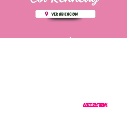
PÁGINAS DE
💄 Crear tu perfil, recibe un 10%
INTERÉS
de descuento en tu primera
compra.
POLÍTICA DE PRIVACIDAD
Es fácil, es rápido, es solo
POLÍTICA DE ENVIOS
para tí
TÉRMINOS Y CONDICIONES
✨
Recibe descuentos
exclusivos y sigue tus pedidos
CONTÁCTANOS
fácilmente.
WhatsApp
CREAR PERFIL
Powering by
SoporteWebs
Derechos Reservados
2025
Cosmetics Romatt
.