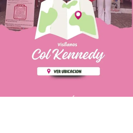
PÁGINAS DE
💄 Crear tu perfil, recibe un 10%
INTERÉS
de descuento en tu primera
compra.
POLÍTICA DE PRIVACIDAD
Es fácil, es rápido, es solo
POLÍTICA DE ENVIOS