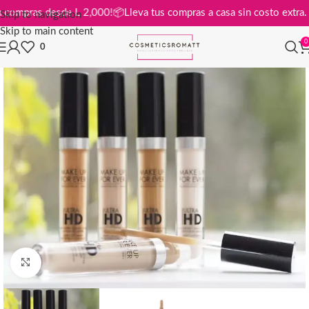
is en compras desde L 2,000!
📦
Lleva tus compras a casa sin costo ex
Skip to navigation
Skip to main content
0
0
Click to enlarge