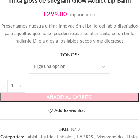
Tinta gloss de sheglam Glow Addict Lip Balm
L
299.00
Imp incluido
Presentamos nuestra ultima innovación el brillo del labio diseñados
para aquellos que no se pueden resistirse al encanto de un brillo
radiante Dile a dios a los labios secos y me diocreses
TONOS
AÑADIR AL CARRITO
Add to wishlist
SKU:
N/D
Categorías:
Labial Liquido
,
Labiales
,
LABIOS
,
Mas vendido
,
Tintas