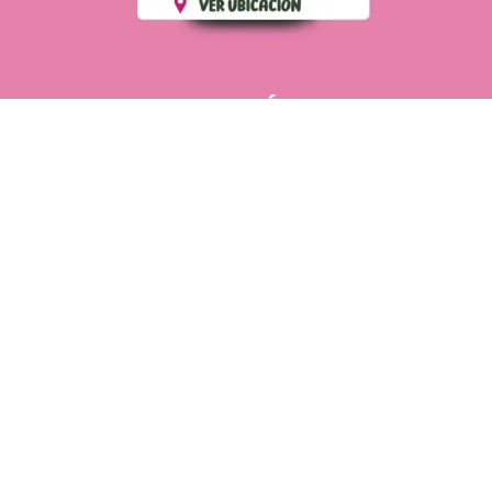
PÁGINAS DE
💄 Crear tu perfil, recibe un 10%
INTERÉS
de descuento en tu primera
compra.
POLÍTICA DE PRIVACIDAD
Es fácil, es rápido, es solo
POLÍTICA DE ENVIOS
para tí
TÉRMINOS Y CONDICIONES
✨
Recibe descuentos
exclusivos y sigue tus pedidos
CONTÁCTANOS
fácilmente.
WhatsApp
CREAR PERFIL
Powering by
SoporteWebs
Derechos Reservados
2025
Cosmetics Romatt
.