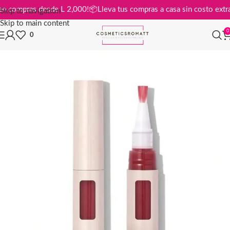
atis en compras desde L 2,000!
📦
Lleva tus compras a casa sin costo e
Skip to navigation
Skip to main content
0
0