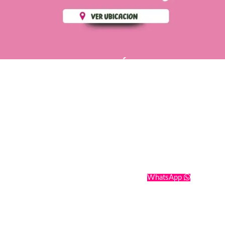
PÁGINAS DE
💄 Crear tu perfil, recibe un 10%
INTERÉS
de descuento en tu primera
compra.
POLÍTICA DE PRIVACIDAD
Es fácil, es rápido, es solo
POLÍTICA DE ENVIOS
para tí
TÉRMINOS Y CONDICIONES
✨
Recibe descuentos
exclusivos y sigue tus pedidos
CONTÁCTANOS
fácilmente.
WhatsApp
CREAR PERFIL
Powering by
SoporteWebs
Derechos Reservados
2025
Cosmetics Romatt
.