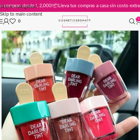
atis en compras desde L 2,000!
📦
Lleva tus compras a casa sin costo 
Skip to navigation
Skip to main content
0
0