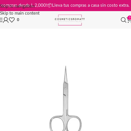
is en compras desde L 2,000!
📦
Lleva tus compras a casa sin costo ext
Skip to navigation
Skip to main content
0
0