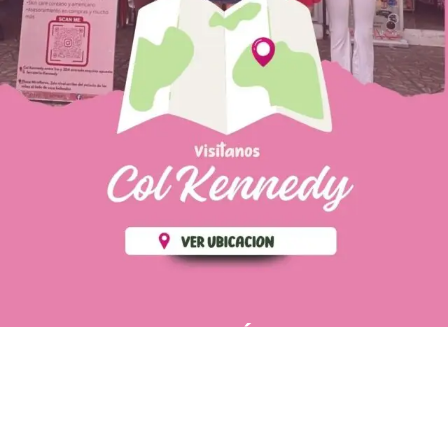
PÁGINAS DE
💄 Crear tu perfil, recibe un 10%
INTERÉS
de descuento en tu primera
compra.
POLÍTICA DE PRIVACIDAD
Es fácil, es rápido, es solo
POLÍTICA DE ENVIOS