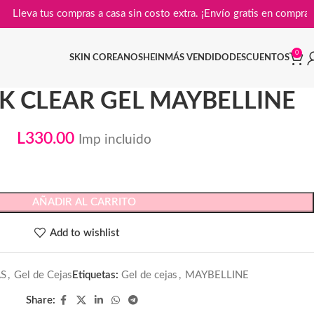

Lleva tus compras a casa sin costo extra. ¡Envío gratis en
0
SKIN COREANO
SHEIN
MÁS VENDIDO
DESCUENTOS
K CLEAR GEL MAYBELLINE
L
330.00
Imp incluido
AÑADIR AL CARRITO
Add to wishlist
S
,
Gel de Cejas
Etiquetas:
Gel de cejas
,
MAYBELLINE
Share: