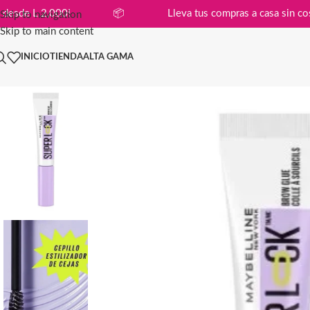
 compras desde L 2,000!
📦
Lleva tus compras a casa
Skip to navigation
Skip to main content
INICIO
TIENDA
ALTA GAMA