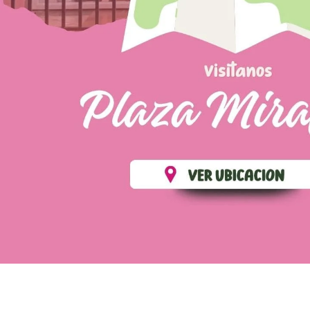
💄 Crear tu perfil, recibe un 10% de descuento en t
Es fácil, es rápido, es solo para