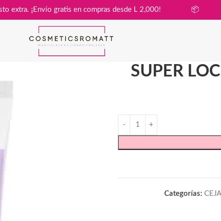
 sin costo extra. ¡Envío gratis en compras desde L 2,000!

SUPER LOC
Categorías:
CEJA