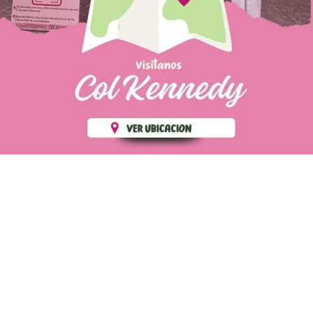
PÁGINAS DE
💄 Crear tu perfil, recibe un 10%
INTERÉS
de descuento en tu primera
compra.
POLÍTICA DE PRIVACIDAD
Es fácil, es rápido, es solo
POLÍTICA DE ENVIOS
para tí
TÉRMINOS Y CONDICIONES
✨
Recibe descuentos