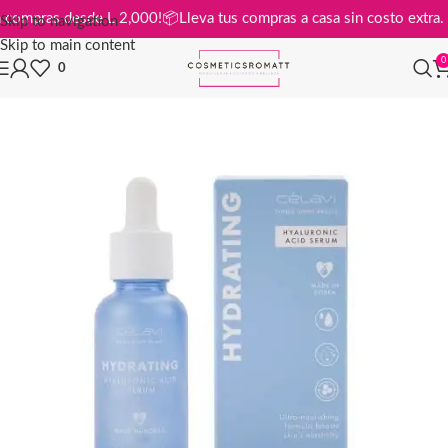
is en compras desde L 2,000!
📦
Lleva tus compras a casa sin costo ext
Skip to navigation
Skip to main content
0
0