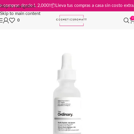
tis en compras desde L 2,000!
📦
Lleva tus compras a casa sin costo ex
Skip to navigation
Skip to main content
0
0