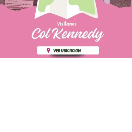
PÁGINAS DE
💄 Crear tu perfil, recibe un 10%
INTERÉS
de descuento en tu primera
compra.
POLÍTICA DE PRIVACIDAD
Es fácil, es rápido, es solo
POLÍTICA DE ENVIOS
para tí
TÉRMINOS Y CONDICIONES
✨
Recibe descuentos
exclusivos y sigue tus pedidos