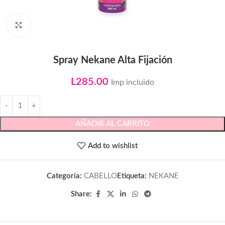
Click to enlarge
Spray Nekane Alta Fijación
L
285.00
Imp incluido
AÑADIR AL CARRITO
Add to wishlist
Categoría:
CABELLO
Etiqueta:
NEKANE
Share: