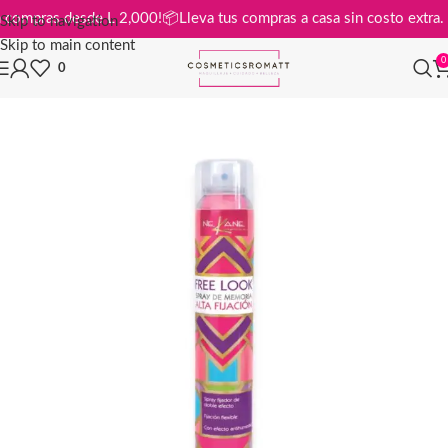
is en compras desde L 2,000!
📦
Lleva tus compras a casa sin costo ext
Skip to navigation
Skip to main content
0
0