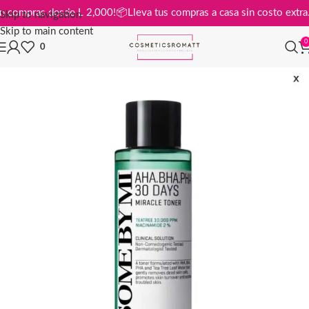
tis en compras desde L 2,000!
📦
Lleva tus compras a casa sin costo ex
Skip to navigation
Skip to main content
0
0