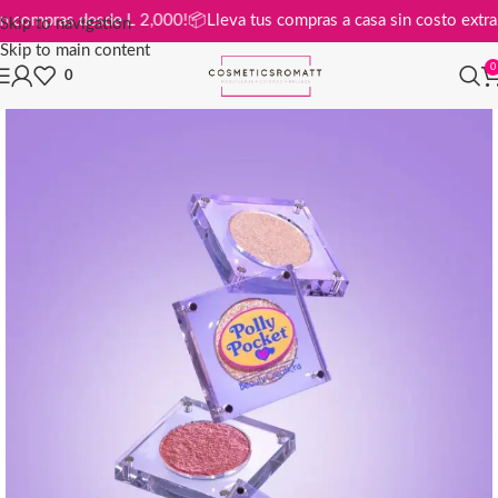
tis en compras desde L 2,000!
📦
Lleva tus compras a casa sin costo e
Skip to navigation
Skip to main content
0
0