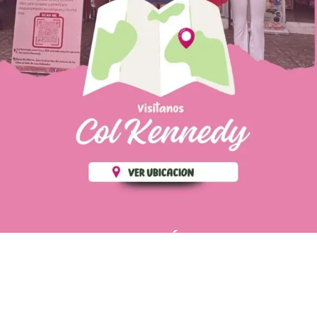
PÁGINAS DE
💄 Crear tu perfil, recibe un 10%
INTERÉS
de descuento en tu primera
compra.
POLÍTICA DE PRIVACIDAD
Es fácil, es rápido, es solo
POLÍTICA DE ENVIOS