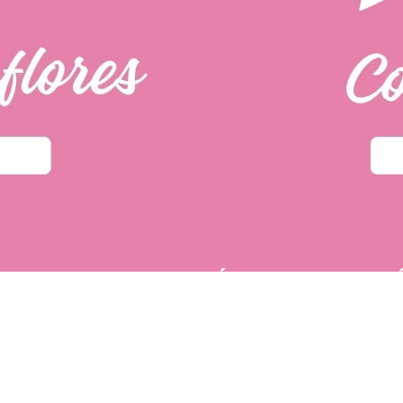
PÁGINAS DE INTER
u primera compra.
POLÍTICA DE PRIVACIDAD
 tí
dos fácilmente.