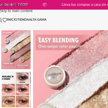
 en compras desde L 2,000!
📦
Lleva tus compras a c
Skip to navigation
Skip to main content
INICIO
TIENDA
ALTA GAMA