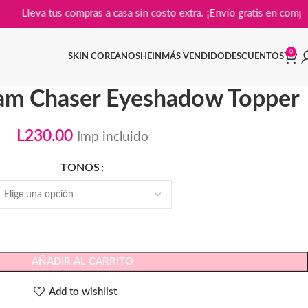
📦
Lleva tus compras a casa sin costo extra. ¡Envío gratis
0
SKIN COREANO
SHEIN
MÁS VENDIDO
DESCUENTOS
am Chaser Eyeshadow Topper
L
230.00
Imp incluido
TONOS
AÑADIR AL CARRITO
Add to wishlist