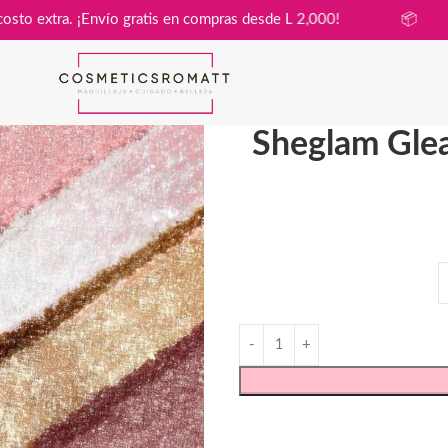
asa sin costo extra. ¡Envío gratis en compras desde L 2,000!
Sheglam Gle