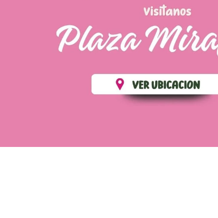
💄 Crear tu perfil, recibe un 10% de descuento en t
Es fácil, es rápido, es solo para
✨
Recibe descuentos exclusivos y sigue tus pedi
CREAR PERFIL