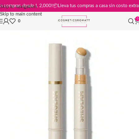
tis en compras desde L 2,000!
📦
Lleva tus compras a casa sin costo ex
Skip to navigation
Skip to main content
0
0