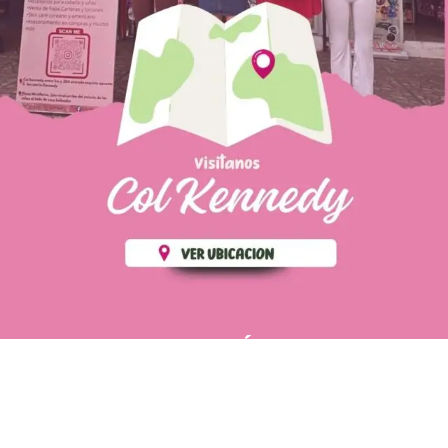
PÁGINAS DE
💄 Crear tu perfil, recibe un 10%
INTERÉS
de descuento en tu primera
compra.
POLÍTICA DE PRIVACIDAD
Es fácil, es rápido, es solo