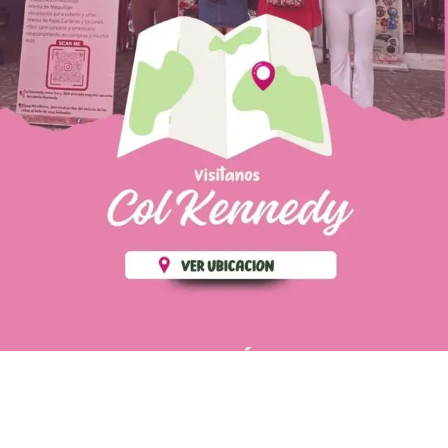
PÁGINAS DE
💄 Crear tu perfil, recibe un 10%
INTERÉS
de descuento en tu primera
compra.
POLÍTICA DE PRIVACIDAD