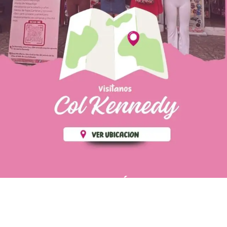
PÁGINAS DE
💄 Crear tu perfil, recibe un 10%
INTERÉS
de descuento en tu primera
compra.
POLÍTICA DE PRIVACIDAD