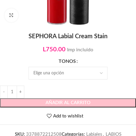
Click to enlarge
SEPHORA Labial Cream Stain
L
750.00
Imp incluido
TONOS
AÑADIR AL CARRITO
Add to wishlist
SKU:
3378872212508
Categorías:
Labiales
,
LABIOS