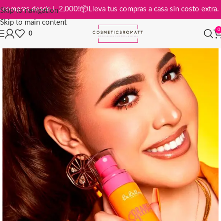
tis en compras desde L 2,000!
📦
Lleva tus compras a casa sin costo ex
Skip to navigation
Skip to main content
0
0