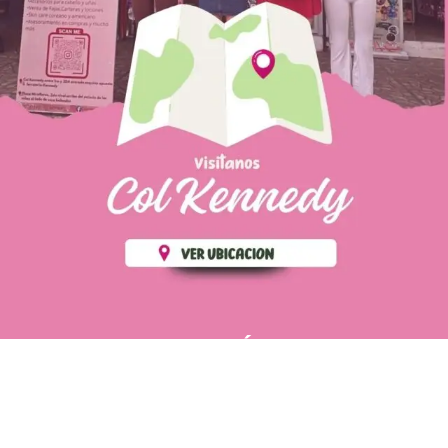
PÁGINAS DE
💄 Crear tu perfil, recibe un 10%
INTERÉS
de descuento en tu primera
compra.
POLÍTICA DE PRIVACIDAD
Es fácil, es rápido, es solo