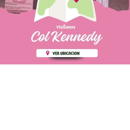
PÁGINAS DE
💄 Crear tu perfil, recibe un 10%
INTERÉS
de descuento en tu primera
compra.
POLÍTICA DE PRIVACIDAD
Es fácil, es rápido, es solo
POLÍTICA DE ENVIOS
para tí
TÉRMINOS Y CONDICIONES
✨
Recibe descuentos