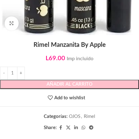
Click to enlarge
Rimel Manzanita By Apple
L
69.00
Imp incluido
AÑADIR AL CARRITO
Add to wishlist
Categorías:
OJOS
,
Rimel
Share: