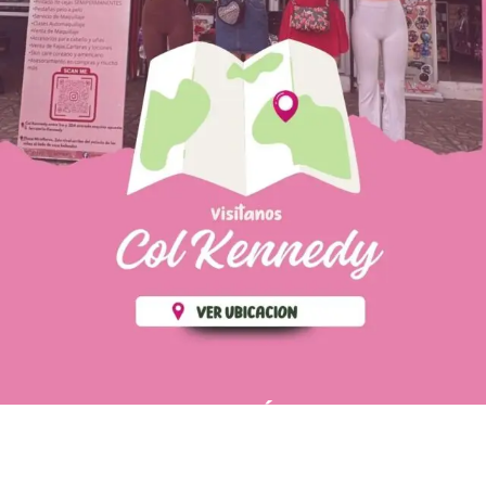
PÁGINAS DE
💄 Crear tu perfil, recibe un 10%
INTERÉS
de descuento en tu primera
compra.
POLÍTICA DE PRIVACIDAD