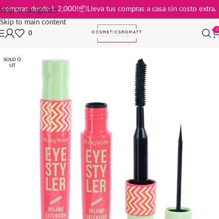
is en compras desde L 2,000!
📦
Lleva tus compras a casa sin costo ext
Skip to navigation
Skip to main content
0
0
SOLD O
UT