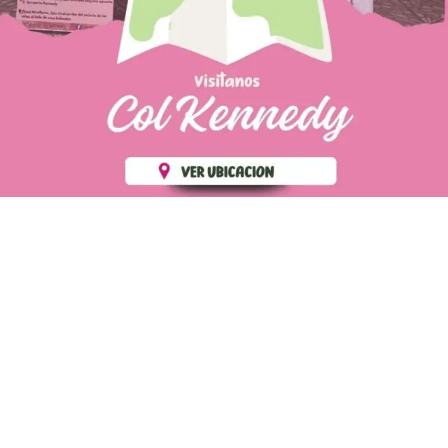
PÁGINAS DE
💄 Crear tu perfil, recibe un 10%
INTERÉS
de descuento en tu primera
compra.
POLÍTICA DE PRIVACIDAD
Es fácil, es rápido, es solo
POLÍTICA DE ENVIOS
para tí
TÉRMINOS Y CONDICIONES
✨
Recibe descuentos
exclusivos y sigue tus pedidos