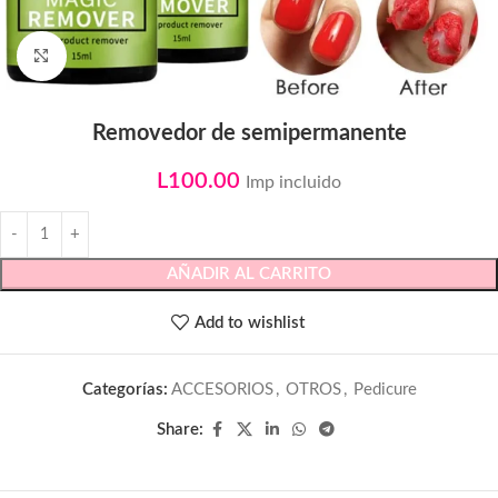
Click to enlarge
Removedor de semipermanente
L
100.00
Imp incluido
AÑADIR AL CARRITO
Add to wishlist
Categorías:
ACCESORIOS
,
OTROS
,
Pedicure
Share: