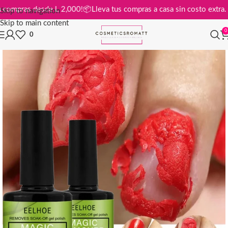
is en compras desde L 2,000!
📦
Lleva tus compras a casa sin costo ex
Skip to navigation
Skip to main content
0
0